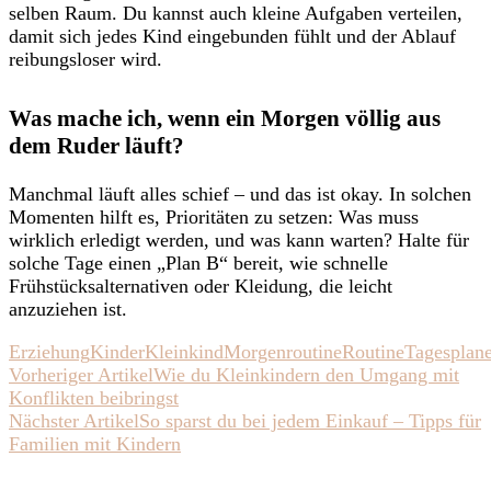
selben Raum. Du kannst auch kleine Aufgaben verteilen,
damit sich jedes Kind eingebunden fühlt und der Ablauf
reibungsloser wird.
Was mache ich, wenn ein Morgen völlig aus
dem Ruder läuft?
Manchmal läuft alles schief – und das ist okay. In solchen
Momenten hilft es, Prioritäten zu setzen: Was muss
wirklich erledigt werden, und was kann warten? Halte für
solche Tage einen „Plan B“ bereit, wie schnelle
Frühstücksalternativen oder Kleidung, die leicht
anzuziehen ist.
Erziehung
Kinder
Kleinkind
Morgenroutine
Routine
Tagesplan
Beitragsnavigation
Vorheriger Artikel
Wie du Kleinkindern den Umgang mit
Konflikten beibringst
Nächster Artikel
So sparst du bei jedem Einkauf – Tipps für
Familien mit Kindern