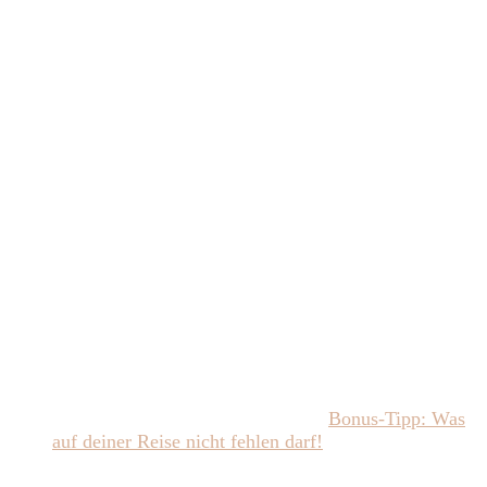
Das Wichtigste auf einen Blick
Sønderborg liegt nahe an der deutsch-dänischen
Grenze
Die Stadt lässt sich gut mit Kindern innerhalb
weniger Tage erkunden
Wir empfehlen ein Ferienhaus direkt am Hafen
Die besten Aktivitäten: Hafen, Schloss, Aussicht vom
Steigenberger Alsik Hotel, Strand und Spanske trappe
Zum Abschluss gibt es noch einen
Bonus-Tipp: Was
auf deiner Reise nicht fehlen darf!