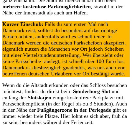
ganz entspannt. Die Stadt ist überschaubar und bietet
mehrere kostenlose Parkmöglichkeiten
, sowohl in der
Nähe der Innenstadt als auch am Hafen.
Kurzer Einschub:
Falls du zum ersten Mal nach
Dänemark reist, solltest du besonders auf das richtige
Parken achten, andernfalls wird es schnell teuer. In
Dänemark werden die deutschen Parkscheiben akzeptiert,
eigentlich nutzen die Menschen vor Ort jedoch Scheiben
mit einer Viertelstundenunterteilung. Wer überzieht oder
keine Parkscheibe rauslegt, ist schnell über 100 Euro los.
Dänemark ist diesbezüglich gnadenlos, was uns auch von
betroffenen deutschen Urlaubern vor Ort bestätigt wurde.
Wenn du die Altstadt erkunden oder das Schloss besuchen
möchtest, findest du direkt beim
Sønderborg Slot
und
entlang der
Slotskajen
einige kostenfreie Parkplätze mit
Parkscheibenpflicht (in der Regel bis zu 3 Stunden). Auch
in der Nähe der
Fußgängerzone in der Perlegade
gibt es
immer wieder freie Plätze. Hier lohnt es sich aber, früh da
zu sein, besonders während der Ferienzeit.